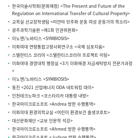
한국미술사학회(문화재청) <The Present and Future of the
Regulation on International Transfer of Cultural Property>
교목실 선교장학생팀 <미얀마 민주화 운동 여성 운동가의 목소리>
광주과학기술원 <제1회 인권위원회>
이노앤/노바티스 <SYMBIOSIS>
이화여대 연령통합고령사회연구소 <국제 심포지움>
스텔란티스 코리아 <스텔란티스코리아 프로젝트 미팅>
이화여대 경영대학 행정실 <3기 이화매경 자금세탁방지 전문가과정
>
이노앤/노바티스 <SYMBIOSIS>
동진 <2021 산업에너지 ODA 네트워킹 데이>
인천테크노파크 <코스타리카 대통령 내방>
한국마이크로소프트 <Andrea 방한 수행통역>
이화의대 환경의학교실 <어린이 환경보건 출생코호트>
대산문화재단 <교보 인문학 석강>
한국마이크로소프트 <Ahmed 방한 수행통역>
한국마이크로소프트 <Judson 방한 수행통역>