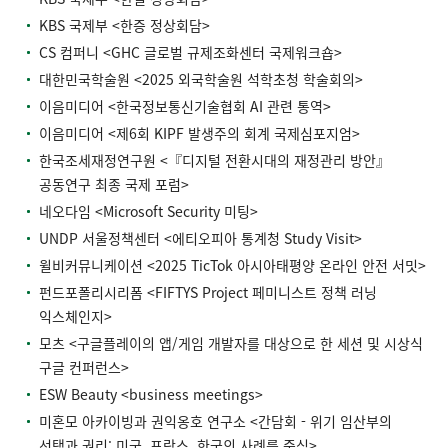
KBS 국제부 <한증 정상회담>
CS 컴퍼니 <GHC 글로벌 규제조화센터 국제워크숍>
대한민국학술원 <2025 외국학술원 석학초청 학술회의>
이음미디어 <한국정보통신기술협회 AI 관련 통역>
이음미디어 <제6회 KIPF 발생주의 회계 국제심포지엄>
한국조세재정연구원 <『디지털 전환시대의 재정관리 방안』
공동연구 최종 국제 포럼>
네오다임 <Microsoft Security 미팅>
UNDP 서울정책센터 <에티오피아 통계청 Study Visit>
윌비커뮤니케이션 <2025 TicTok 아시아태평양 온라인 안전 서밋>
펀드포폴리시리폼 <FIFTYS Project 페미니스트 정책 러닝
익스체인지>
모츠 <구글플레이의 앱/게임 개발자를 대상으로 한 세션 및 시상식
구글 컨퍼런스>
ESW Beauty <business meetings>
미혼모 아카이빙과 권익옹호 연구소 <간담회 - 위기 임산부의
선택과 권리: 미국, 프랑스, 한국의 사례를 중심>