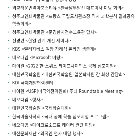
외교타운번역아포스티유 <한국남부발전 대표이사 미팅 회의>
청주고인쇄박물관 <프랑스 국립도서관소장 직지 과학분석 결과공유
학술회의>
청주고인쇄박물관 <문경한지전수교육관 답사>
전경련 <한일 관계 개선 세미나>
KBS <엘리자베스 여왕 장례식 온라인 생중계>
네오다임 <Microsoft 미팅>
마이원 <2022 한-스위스 라이프사이언스 국제 심포지엄>
대한민국학술원 <대한민국학술원-일본학사원 간 화상 간담회>
KDI 국제개발협력센터
마이원 <USP(미국약전위원회) 주최 Roundtable Meeting>
네오다임 <행사>
대한민국학술원 <국제학술대회>
한국미술사학회 <국내 공예 학술 심포지엄 프로그램>
네오다임 <마이크로소프트 데이터 관련 미팅>
대산문화재단 <외국인 연사 대담 행사>