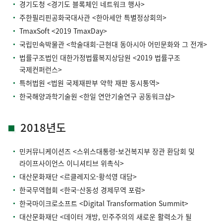
경기도청 <경기도 블록체인 네트워크 행사>
주한필리핀공화국대사관 <한아세안 특별정상회의>
TmaxSoft <2019 TmaxDay>
국립민속박물관 <학술대회-근현대 동아시아 어민문화와 그 전개>
법률구조법인 대한가정법률복지상담원 <2019 법률구조
국제컨퍼런스>
특허법원 <법원 국제재판부 약학 재판 동시통역>
한국해양과학기술원 <한일 연안기술연구 공동워크샵>
2018년도
민커뮤니케이션즈 <스위스대통령-보건복지부 장관 환담회 및
라이프사이언스 이니셔티브 위촉식>
대산문화재단 <르클레지오-황석영 대담>
한국무역협회 <한국-산동성 경제무역 포럼>
한국마이크로소프트 <Digital Transformation Summit>
대산문화재단 <데이터 개방, 민주주의의 새로운 활력소가 될