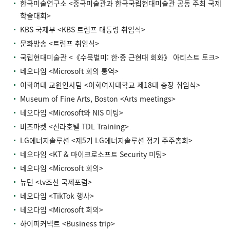
한국미술연구소 <중국미술관과 한국국립현대미술관 공동 주최 국제
학술대회>
KBS 국제부 <KBS 트럼프 대통령 취임식>
문화방송 <트럼프 취임식>
국립현대미술관 <《수묵별미: 한·중 근현대 회화》 아티스트 토크>
네오다임 <Microsoft 회의 통역>
이화여대 교원인사팀 <이화여자대학교 제18대 총장 취임식>
Museum of Fine Arts, Boston <Arts meetings>
네오다임 <Microsoft와 NIS 미팅>
비즈마켓 <신라호텔 TDL Training>
LG에너지솔루션 <제5기 LG에너지솔루션 정기 주주총회>
네오다임 <KT & 마이크로소프트 Security 미팅>
네오다임 <Microsoft 회의>
뉴턴 <tv조선 국제포럼>
네오다임 <TikTok 행사>
네오다임 <Microsoft 회의>
하이퍼커넥트 <Business trip>