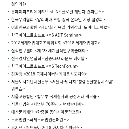
것인가?>
온페이퍼크리에이티브 <LINE 글로벌 개발자 컨퍼런스>
한국무역협회 <알리바바 초청 중국 온라인 시장 설명회>
이화인문과학원 <제17회 김옥길 기념강좌_도미니크 페로>
한국마이크로소프트 <MS ADT Seminar>
2018세계헌법대회조직위원회 <2018 세계헌법대회>
질적연구센터 <제7차 세계질적연구학술대회>
전국경제인연합회 <한중CEO 라운드 테이블>
한국마이크로소프트 <MS TechForum>
경찰청 <2018 국제사이버범죄대응심포지엄>
서울도시기반시설본부 <서울시-튀니지 '청렴건설행정시스템'
워크숍>
서울고등법원 <법무부 국제형사과 공정거래 워크숍>
서울대법원 <사법부 70주년 기념학술대회>
대산문화재단 <한중일 동아시아문학포럼>
특허법원 <국제특허법원컨퍼런스>
후지쯔 <월드투어 2018 아시아 컨퍼런스>