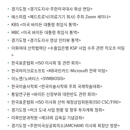
경기도청 <경기도지사-주한미국대사 화상 면담>
에스피컴 <메드트로닉(의료기기 회사) 주최 Zoom 세미나>
KBS <미국 바이든 대통령 취임식 통역>
MBC <미국 바이든 대통령 취임식 통역>
경기도청 <경기도지사 영상 인터뷰 통역>
이화여대 산학협력단 <수출입은행 KSP 사업 수주 관련 킥오프 미팅
>
한국표준협회 <ISO 이사회 및 관련 회의>
한국마이크로소프트 <KB국민카드-Microsoft 전략 미팅>
이노앤/노바티스 <SYMBIOSIS>
한국미술사학회 <한국미술사학회 주최 국제학술대회>
통일연구원 <바이든 신정부와 대한반도 관련 회의>
한국표준협회 <ISO 이사회 산하 재정상임위원회(ISO CSC/FIN)>
경기도청 <머크 도내 사업 현황 및 향후 투자계획 청취>
이화인문과학원 <제18회 김옥길 기념강좌>
경기도청 <주한미국상공회의소(AMCHAM) 이사회 회장단 방문>