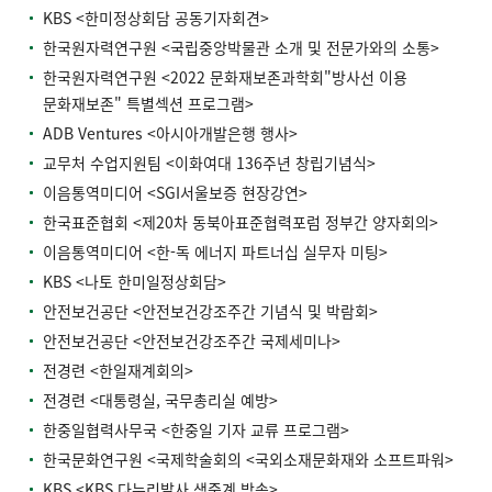
KBS <한미정상회담 공동기자회견>
한국원자력연구원 <국립중앙박물관 소개 및 전문가와의 소통>
한국원자력연구원 <2022 문화재보존과학회"방사선 이용
문화재보존" 특별섹션 프로그램>
ADB Ventures <아시아개발은행 행사>
교무처 수업지원팀 <이화여대 136주년 창립기념식>
이음통역미디어 <SGI서울보증 현장강연>
한국표준협회 <제20차 동북아표준협력포럼 정부간 양자회의>
이음통역미디어 <한-독 에너지 파트너십 실무자 미팅>
KBS <나토 한미일정상회담>
안전보건공단 <안전보건강조주간 기념식 및 박람회>
안전보건공단 <안전보건강조주간 국제세미나>
전경련 <한일재계회의>
전경련 <대통령실, 국무총리실 예방>
한중일협력사무국 <한중일 기자 교류 프로그램>
한국문화연구원 <국제학술회의 <국외소재문화재와 소프트파워>
KBS <KBS 다누리발사 생중계 방송>