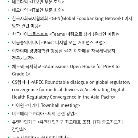
네오다임 <IT보안 부문 회의>
네오다임 <IT보안 부문 회의>
한국사회복지협의회 <GFN(Global Foodbanking Network) 이사
방한 관련 미팅>
한국마이크로소프트 <Teams 미팅으로 참가 (온라인 미팅)>
이음통역미디어 <Kaist 디지털 오픈 거버넌스 포럼>
이화여대 경영대학원 행정실 <4기 이화매경 자금세탁방지
전문가과정>
채드윅 국제학교 <Admissions Open House for Pre-K to
Grade 1>
CS컴퍼니 <APEC Roundtable dialogue on global regulatory
convergence for medical devices & Accelerating Digital
Health Regulatory Convergence in the Asia-Pacifc>
마이원 <다케다 Townhall meeting>
비오메리으코리아 <의학 관련 강연>
유엔난민기구 <유엔난민기구 최고대표 초청, [7대 종교지도자]
간담회>
뉴스킨코리아 <사내 리더 미팅>