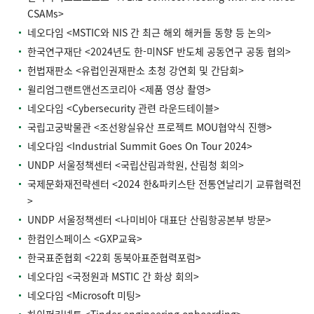
CSAMs>
네오다임 <MSTIC와 NIS 간 최근 해외 해커들 동향 등 논의>
한국연구재단 <2024년도 한-미NSF 반도체 공동연구 공동 협의>
헌법재판소 <유럽인권재판소 초청 강연회 및 간담회>
윌리엄그랜트앤선즈코리아 <제품 영상 촬영>
네오다임 <Cybersecurity 관련 라운드테이블>
국립고궁박물관 <조선왕실유산 프로젝트 MOU협약식 진행>
네오다임 <Industrial Summit Goes On Tour 2024>
UNDP 서울정책센터 <국립산림과학원, 산림청 회의>
국제문화재전략센터 <2024 한&파키스탄 전통연날리기 교류협력전
>
UNDP 서울정책센터 <나미비아 대표단 산림항공본부 방문>
한컴인스페이스 <GXP교육>
한국표준협회 <22회 동북아표준협력포럼>
네오다임 <국정원과 MSTIC 간 화상 회의>
네오다임 <Microsoft 미팅>
하이퍼커넥트 <Tinder engineering onboarding>