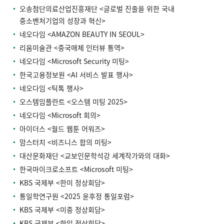
오송첨단의료산업진흥재단 <글로벌 진출을 위한 국내
중소벤처기업의 성장과 혁신>
네오다임 <AMAZON BEAUTY IN SEOUL>
리움미술관 <중국매체 인터뷰 통역>
네오다임 <Microsoft Security 미팅>
한국고용정보원 <AI 서비스 발표 행사>
네오다임 <틱톡 행사>
오스템임플란트 <오스템 미팅 2025>
네오다임 <Microsoft 회의>
아이더스 <월드 웹툰 어워즈>
맘스터치 <비즈니스 합의 미팅>
대산문화재단 <교보인문학석강 세계작가와의 대화>
한국마이크로소프트 <Microsoft 미팅>
KBS 국제부 <한미 정상회담>
통일학연구원 <2025 윤후정 통일포럼>
KBS 국제부 <미중 정상회담>
KBS 국제부 <한일 정상회담>