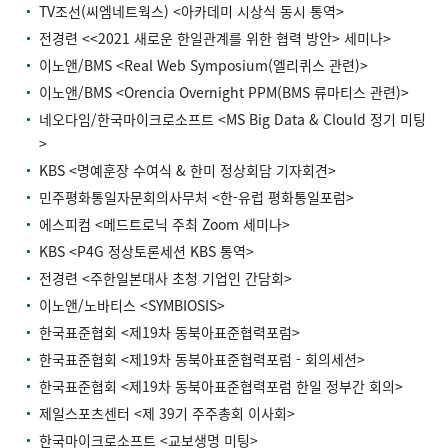
TV조선(씨엠네트웍스) <아카데미 시상식 동시 통역>
전경련 <<2021 새로운 한일관계를 위한 협력 방안> 세미나>
이노앤/BMS <Real Web Symposium(엘리퀴스 관련)>
이노앤/BMS <Orencia Overnight PPM(BMS 류마티스 관련)>
네오다임/한국마이크로소프트 <MS Big Data & Clould 정기 미팅
>
KBS <명예훈장 수여식 & 한미 정상회담 기자회견>
민주평화통일자문회의사무처 <한-유럽 평화통일포럼>
에스피컴 <메드트로닉 주최 Zoom 세미나>
KBS <P4G 정상토론세션 KBS 통역>
전경련 <주한일본대사 초청 기업인 간담회>
이노앤/노바티스 <SYMBIOSIS>
한국표준협회 <제19차 동북아표준협력포럼>
한국표준협회 <제19차 동북아표준협력포럼 - 회의세션>
한국표준협회 <제19차 동북아표준협력포럼 한일 정부간 회의>
제일스포츠센터 <제 39기 주주총회 이사회>
한국마이크로소프트 <교보생명 미팅>