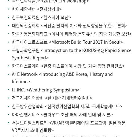
국립민속박물관 <2017년 CPI Workshop>
한아세안센터 <전자상거래>
한국보건의료원 <헬스케어 혁신>
대한뇌전증학회 <뇌전증 환자의 치료와 권익향상을 위한 토론회>
한국전통문화대학교 <아시아-태평양 문화유산의 지속 가능한 보전>
한국마이크로소프트 <Microsoft Build Tour 2017 in Seoul>
국립과학연구원 <Introdyction to the KORUS-AQ Rapid Sience
Synthesis Report>
한국디스플레이 <한중 디스플레이 시장 및 기술 동향 컨퍼런스>
A+E Network <Introducing A&E Korea, History and
lifetime>
IJ INC. <Weathering Symposium>
전국경제인연합회 <한-대만 경제협력위원회>
한국방위산업학회 <한국방위산업학회 제5회 국제학술세미나>
아마존웹서비스 <클라우드 조달 해외 사례 안내 및 토론>
서울브이알스타트업 <VR/AR 액셀러레이팅 프로그램_일본 명문
VR투자사 초대 멘토링>