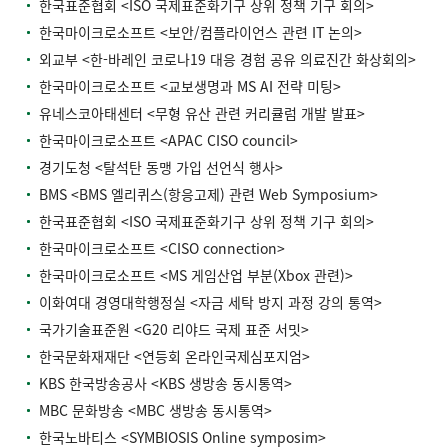
한국표준협회 <ISO 국제표준화기구 상위 정책 기구 회의>
한국마이크로소프트 <보안/컴플라이언스 관련 IT 논의>
외교부 <한-바레인 코로나19 대응 경험 공유 의료진간 화상회의>
한국마이크로소프트 <교보생명과 MS AI 전략 미팅>
유네스코아태센터 <무형 유산 관련 커리큘럼 개발 발표>
한국마이크로소프트 <APAC CISO council>
경기도청 <탈석탄 동맹 가입 선언식 행사>
BMS <BMS 엘리퀴스(항응고제) 관련 Web Symposium>
한국표준협회 <ISO 국제표준화기구 상위 정책 기구 회의>
한국마이크로소프트 <CISO connection>
한국마이크로소프트 <MS 게임산업 부분(Xbox 관련)>
이화여대 경영대학행정실 <자금 세탁 방지 과정 강의 통역>
국가기술표준원 <G20 리야드 국제 표준 서밋>
한국문화재재단 <연등회 온라인국제심포지엄>
KBS 한국방송공사 <KBS 생방송 동시통역>
MBC 문화방송 <MBC 생방송 동시통역>
한국노바티스 <SYMBIOSIS Online symposim>