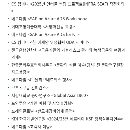
CS 컴퍼니 <2025년 인터폴 펀딩 프로젝트(INFRA-SEAF) 작전회의
>
네오다임 <SAP on Azure ADS Workshop>
이대조형예술대학 <서양화전공 특강>
네오다임 <SAP on Azure ADS for KT>
CS 컴퍼니 <한-아세안 위생협력 ODA 세미나>
전국은행연합회 <금융기관의 기후리스크 관리와 녹색금융의 현황과
과제>
한중문화우호협회사무국 <둔황의 석굴 예술(강사: 전 둔황연구원장
자오셩량)>
네오다임 <CJ올리브네트웍스 행사>
모츠 <구글 컨퍼런스>
서강대학교 동아연구소 <Global Asia 1960>
포인투유 <개인 미팅 및 사업설명회>
프레인글로벌 <반도체장비업체 통역>
KDI 한국개발연구원 <2024/25년 세르비아 KSP 정책실무자연수>
네오다임 <고객사 미팅>