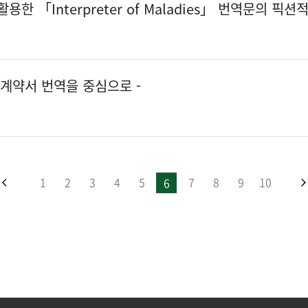
terpreter of Maladies」 번역문의 픽션적 전환(Fictional turn
 계약서 번역을 중심으로 -
1
2
3
4
5
7
8
9
10
6