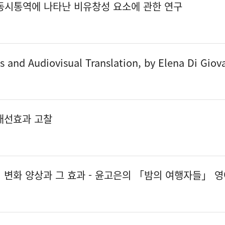
일/일한 동시통역에 나타난 비유창성 요소에 관한 연구
a Di Giovanni/Yves Gambier (eds.), 2018, Benjamins Translation Library Vol. 141. Amsterdam/ Philad
개선효과 고찰
변화 양상과 그 효과 - 윤고은의 「밤의 여행자들」 영