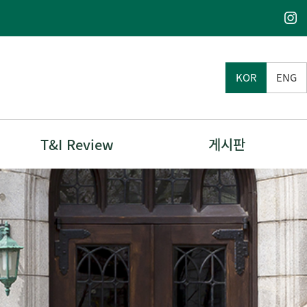
KOR
ENG
T&I Review
게시판