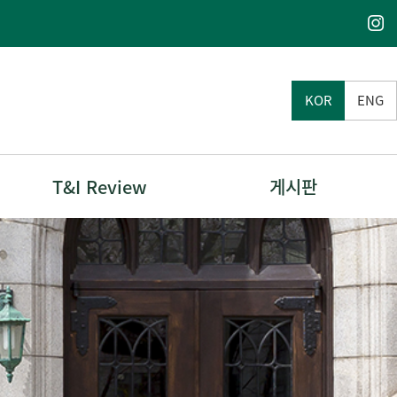
KOR
ENG
T&I Review
게시판