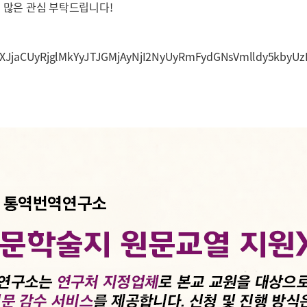
니 많은 관심 부탁드립니다!
JjaCUyRjglMkYyJTJGMjAyNjI2NyUyRmFydGNsVmlldy5kby