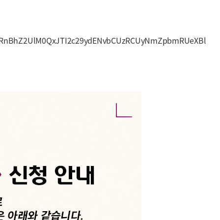
UzRnBhZ2UlM0QxJTI2c29ydENvbCUzRCUyNmZpbmRUeXBl